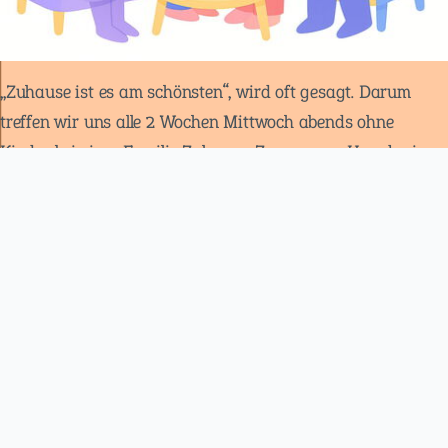
„Zuhause ist es am schönsten“, wird oft gesagt. Darum
treffen wir uns alle 2 Wochen Mittwoch abends ohne
Kinder bei einer Familie Zuhause. Zu unserem Hauskreis
gehören sechs Ehepaare Anfang der 40er und ihre
Familien. Wir singen, quatschen, lesen in der Bibel zu
fortlaufenden Texten oder einer Themenreihe und beten
gemeinsam. Wenn Ihr auch gerne mal vorbei kommen wollt,
seid ihr herzlich willkommen.
Wann:
14-tägig mittwochs 19.30 Uhr
Ansprechpartner:
Sören Hans
Frauen-Missions-Gebet